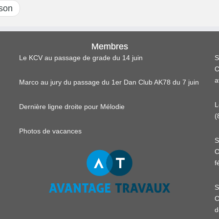
sson
Membres
Le KCV au passage de grade du 14 juin
S
C
a
Marco au jury du passage du 1er Dan Club AK78 du 7 juin
L
Dernière ligne droite pour Mélodie
(
Photos de vacances
S
C
f
S
C
d