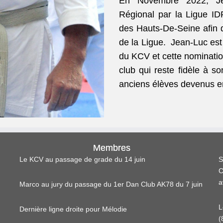
En Novembre 2022, J
Régional par la Ligue ID
des Hauts-De-Seine afin d
de la Ligue. Jean-Luc est 
du KCV et cette nomination
club qui reste fidèle à s
anciens élèves devenus e
Membres
Le KCV au passage de grade du 14 juin
S
C
a
Marco au jury du passage du 1er Dan Club AK78 du 7 juin
L
Dernière ligne droite pour Mélodie
(