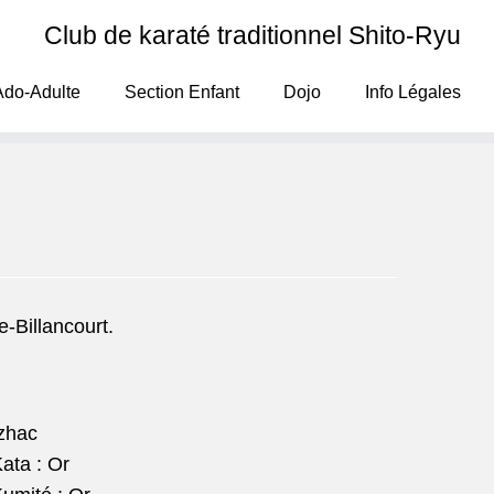
Club de karaté traditionnel Shito-Ryu
Ado-Adulte
Section Enfant
Dojo
Info Légales
-Billancourt.
zhac
ata : Or