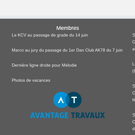
Membres
Le KCV au passage de grade du 14 juin
S
C
a
Marco au jury du passage du 1er Dan Club AK78 du 7 juin
L
Dernière ligne droite pour Mélodie
(
Photos de vacances
S
C
f
S
C
d