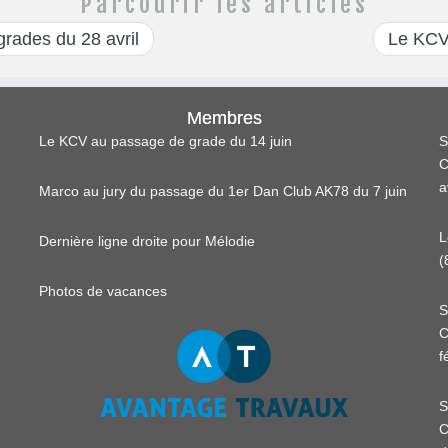
Parcourir les articles
rades du 28 avril
Le KCV 
Membres
Le KCV au passage de grade du 14 juin
S
C
a
Marco au jury du passage du 1er Dan Club AK78 du 7 juin
L
Dernière ligne droite pour Mélodie
(
Photos de vacances
S
C
f
S
C